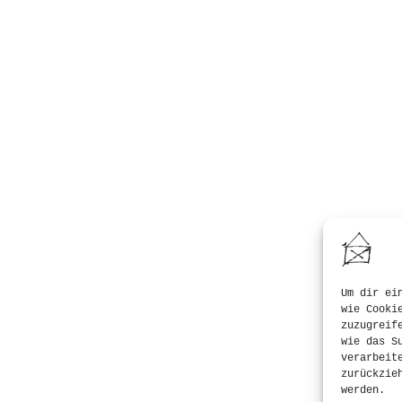
Um dir ei
wie Cooki
zuzugreif
wie das S
verarbeit
zurückzie
werden.